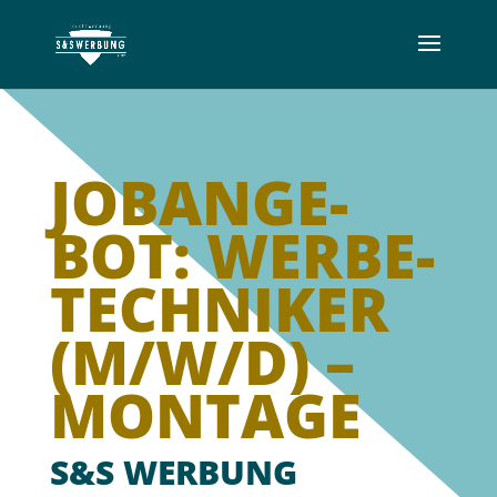
JOB­AN­GE­
BOT: WERBE­
TECH­NIKER
(M/W/D) –
MONTAGE
S&S WERBUNG