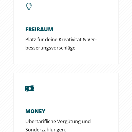

FREIRAUM
Platz für deine Krea­tivität & Ver­
besserungs­vor­schläge.

MONEY
Über­tarifliche Ver­gütung und
Sonder­zahlungen.