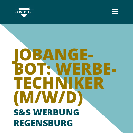
JOB­AN­GE­
BOT: WERBE­
TECH­NIKER
(M/W/D)
S&S WERBUNG
REGENSBURG